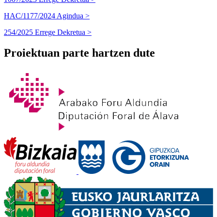
HAC/1177/2024 Agindua >
254/2025 Errege Dekretua >
Proiektuan parte hartzen dute