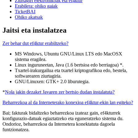
Ziurtagiri elektronikoak eta ef4ktur
Erabilera: ohiko gaiak
TicketBAI
Ohiko akatsak
Jaitsi eta instalatzea
Zer behar dut ef4ktur erabiltzeko?
MS Windows, Ubuntu GNU/Linux LTS edo MacOSX
sistema eragilea.
Linux inguruneetan, Java (1.6 bertsioa edo berriagoa) *.
Txartel-irakurgailua eta txartel kriptografikoa edo, bestela,
softwarearen ziurtagiria.
GNU/Linuxen: GTK+ 2.0 liburutegia.
*
Nola jakin dezaket Javaren zer bertsio dudan instalatuta?
Beharrezkoa al da Interneterako konexioa ef4ktur-ekin lan egiteko?
Bai; fakturak bidaltzeko beharrezkoa izateaz gain, ef4kturrek
konfigurazio-datuak egiaztatzeko eta eguneratzeko sistema du.
Ondorioz, beharrezkoa da Internetera konektatuta dagoela
funtzionatzea.