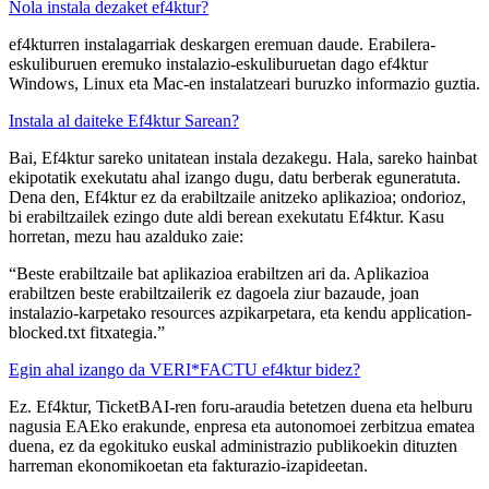
Nola instala dezaket ef4ktur?
ef4kturren instalagarriak deskargen eremuan daude. Erabilera-
eskuliburuen eremuko instalazio-eskuliburuetan dago ef4ktur
Windows, Linux eta Mac-en instalatzeari buruzko informazio guztia.
Instala al daiteke Ef4ktur Sarean?
Bai, Ef4ktur sareko unitatean instala dezakegu. Hala, sareko hainbat
ekipotatik exekutatu ahal izango dugu, datu berberak eguneratuta.
Dena den, Ef4ktur ez da erabiltzaile anitzeko aplikazioa; ondorioz,
bi erabiltzailek ezingo dute aldi berean exekutatu Ef4ktur. Kasu
horretan, mezu hau azalduko zaie:
“Beste erabiltzaile bat aplikazioa erabiltzen ari da. Aplikazioa
erabiltzen beste erabiltzailerik ez dagoela ziur bazaude, joan
instalazio-karpetako resources azpikarpetara, eta kendu application-
blocked.txt fitxategia.”
Egin ahal izango da VERI*FACTU ef4ktur bidez?
Ez. Ef4ktur, TicketBAI-ren foru-araudia betetzen duena eta helburu
nagusia EAEko erakunde, enpresa eta autonomoei zerbitzua ematea
duena, ez da egokituko euskal administrazio publikoekin dituzten
harreman ekonomikoetan eta fakturazio-izapideetan.