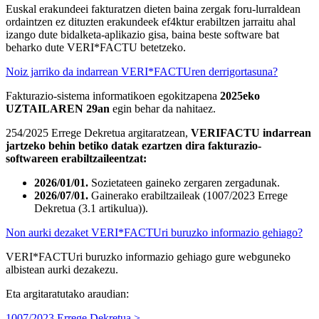
Euskal erakundeei fakturatzen dieten baina zergak foru-lurraldean
ordaintzen ez dituzten erakundeek ef4ktur erabiltzen jarraitu ahal
izango dute bidalketa-aplikazio gisa, baina beste software bat
beharko dute VERI*FACTU betetzeko.
Noiz jarriko da indarrean VERI*FACTUren derrigortasuna?
Fakturazio-sistema informatikoen egokitzapena
2025eko
UZTAILAREN 29an
egin behar da nahitaez.
254/2025 Errege Dekretua argitaratzean,
VERIFACTU indarrean
jartzeko behin betiko datak ezartzen dira fakturazio-
softwareen erabiltzaileentzat:
2026/01/01.
Sozietateen gaineko zergaren zergadunak.
2026/07/01.
Gainerako erabiltzaileak (1007/2023 Errege
Dekretua (3.1 artikulua)).
Non aurki dezaket VERI*FACTUri buruzko informazio gehiago?
VERI*FACTUri buruzko informazio gehiago gure webguneko
albistean aurki dezakezu.
Eta argitaratutako araudian:
1007/2023 Errege Dekretua >