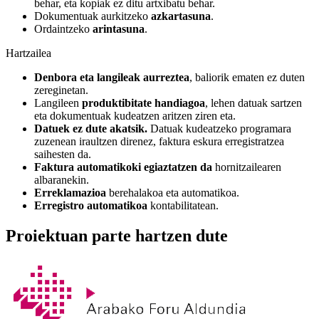
behar, eta kopiak ez ditu artxibatu behar.
Dokumentuak aurkitzeko
azkartasuna
.
Ordaintzeko
arintasuna
.
Hartzailea
Denbora eta langileak aurreztea
, baliorik ematen ez duten
zereginetan.
Langileen
produktibitate handiagoa
, lehen datuak sartzen
eta dokumentuak kudeatzen aritzen ziren eta.
Datuek ez dute akatsik.
Datuak kudeatzeko programara
zuzenean iraultzen direnez, faktura eskura erregistratzea
saihesten da.
Faktura automatikoki egiaztatzen da
hornitzailearen
albaranekin.
Erreklamazioa
berehalakoa eta automatikoa.
Erregistro automatikoa
kontabilitatean.
Proiektuan parte hartzen dute