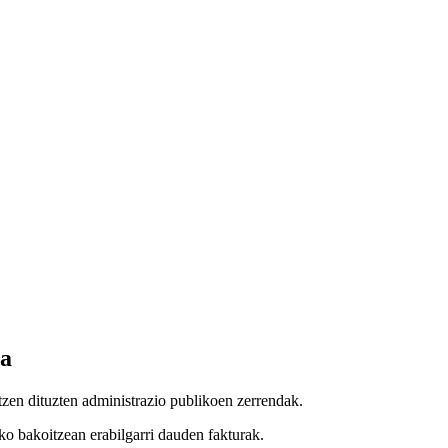
da
tzen dituzten administrazio publikoen zerrendak.
ko bakoitzean erabilgarri dauden fakturak.