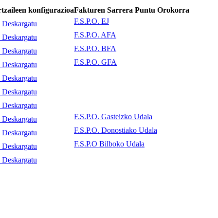
tzaileen konfigurazioa
Fakturen Sarrera Puntu Orokorra
F.S.P.O. EJ
Deskargatu
F.S.P.O. AFA
Deskargatu
F.S.P.O. BFA
Deskargatu
F.S.P.O. GFA
Deskargatu
Deskargatu
Deskargatu
Deskargatu
F.S.P.O. Gasteizko Udala
Deskargatu
F.S.P.O. Donostiako Udala
Deskargatu
F.S.P.O Bilboko Udala
Deskargatu
Deskargatu