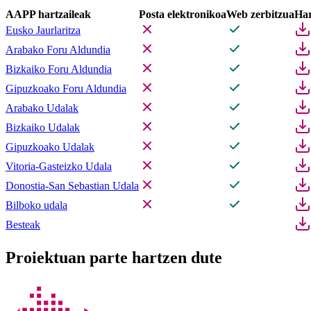
AAPP hartzaileak
Posta elektronikoa
Web zerbitzua
Har
Eusko Jaurlaritza
Arabako Foru Aldundia
Bizkaiko Foru Aldundia
Gipuzkoako Foru Aldundia
Arabako Udalak
Bizkaiko Udalak
Gipuzkoako Udalak
Vitoria-Gasteizko Udala
Donostia-San Sebastian Udala
Bilboko udala
Besteak
Proiektuan parte hartzen dute