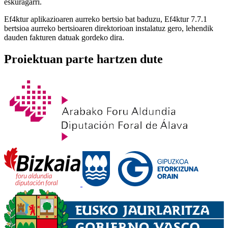
eskuragarri.
Ef4ktur aplikazioaren aurreko bertsio bat baduzu, Ef4ktur 7.7.1
bertsioa aurreko bertsioaren direktorioan instalatuz gero, lehendik
dauden fakturen datuak gordeko dira.
Proiektuan parte hartzen dute