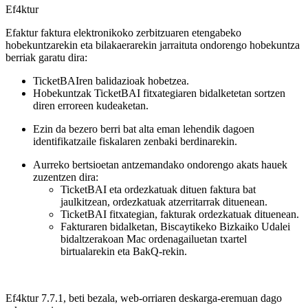
Ef4ktur
Efaktur faktura elektronikoko zerbitzuaren etengabeko
hobekuntzarekin eta bilakaerarekin jarraituta ondorengo hobekuntza
berriak garatu dira:
TicketBAIren balidazioak hobetzea.
Hobekuntzak TicketBAI fitxategiaren bidalketetan sortzen
diren erroreen kudeaketan.
Ezin da bezero berri bat alta eman lehendik dagoen
identifikatzaile fiskalaren zenbaki berdinarekin.
Aurreko bertsioetan antzemandako ondorengo akats hauek
zuzentzen dira:
TicketBAI eta ordezkatuak dituen faktura bat
jaulkitzean, ordezkatuak atzerritarrak dituenean.
TicketBAI fitxategian, fakturak ordezkatuak dituenean.
Fakturaren bidalketan, Biscaytikeko Bizkaiko Udalei
bidaltzerakoan Mac ordenagailuetan txartel
birtualarekin eta BakQ-rekin.
Ef4ktur 7.7.1, beti bezala, web-orriaren deskarga-eremuan dago