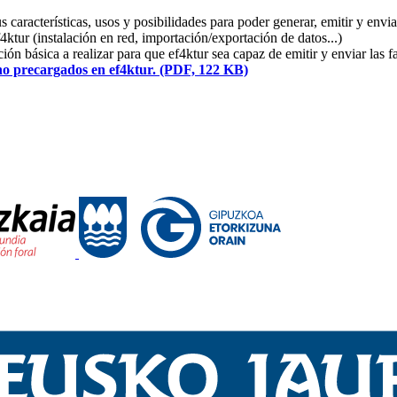
características, usos y posibilidades para poder generar, emitir y enviar
4ktur (instalación en red, importación/exportación de datos...)
ión básica a realizar para que ef4ktur sea capaz de emitir y enviar las f
no precargados en ef4ktur. (PDF, 122 KB)