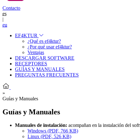
Contacto
es
|
eu
EF4KTUR
¿Qué es ef4ktur?
¿Por qué usar ef4ktur?
Ventajas
DESCARGAR SOFTWARE
RECEPTORES
GUÍAS Y MANUALES
PREGUNTAS FRECUENTES
»
Guías y Manuales
Guías y Manuales
Manuales de instalación:
acompañan en la instalación del soft
Windows (PDF, 766 KB)
Linux (PDF, 526 KB)