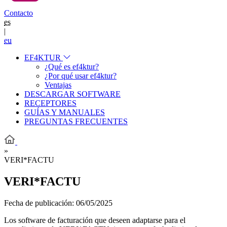
Contacto
es
|
eu
EF4KTUR
¿Qué es ef4ktur?
¿Por qué usar ef4ktur?
Ventajas
DESCARGAR SOFTWARE
RECEPTORES
GUÍAS Y MANUALES
PREGUNTAS FRECUENTES
»
VERI*FACTU
VERI*FACTU
Fecha de publicación:
06/05/2025
Los software de facturación que deseen adaptarse para el