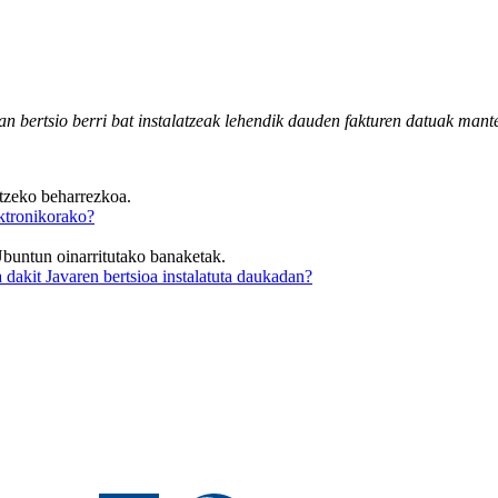
an bertsio berri bat instalatzeak lehendik dauden fakturen datuak mante
atzeko beharrezkoa.
lektronikorako?
Ubuntun oinarritutako banaketak.
 dakit Javaren bertsioa instalatuta daukadan?