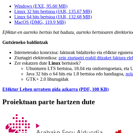
Windows (EXE, 95.60 MB)
Linux 32 bits bertsioa (JAR, 135.67 MB)
Linux 64 bits bertsioa (JAR, 132.68 MB)
MacOS (DMG, 119.9 MB)
Ef4ktur-en aurreko bertsio bat baduzu, aurreko bertsioaren direktorio
Gutxieneko baldintzak
Interneterako konexioa: fakturak bidaltzeko eta ef4ktur eguner
Ziurtagiri elektronikoa:
zein ziurtagiri erabil ditzaket faktura e
Zer eskatzen dute
Linux
bertsioek?
Ubunturen LTS bertsioa, 18.04 eta ondorengoetara, eta 
Java 32 bits o 64 bits eta 1.8 bertsioa edo handiagoa,
nola
GTK+ 2.0 liburugidak
Ef4ktur Lehen urratsen gida azkarra (PDF, 108 KB)
Proiektuan parte hartzen dute