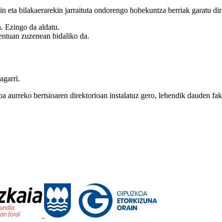
 eta bilakaerarekin jarraituta ondorengo hobekuntza berriak garatu dir
a. Ezingo da aldatu.
entuan zuzenean bidaliko da.
agarri.
oa aurreko bertsioaren direktorioan instalatuz gero, lehendik dauden fa