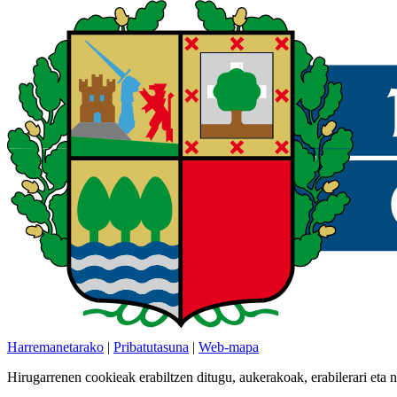
Harremanetarako
|
Pribatutasuna
|
Web-mapa
Hirugarrenen cookieak erabiltzen ditugu, aukerakoak, erabilerari eta 