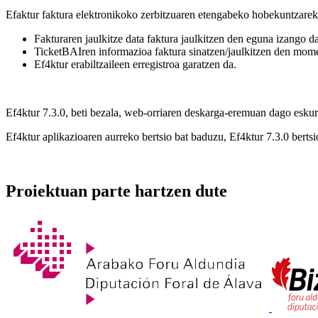
Efaktur faktura elektronikoko zerbitzuaren etengabeko hobekuntzarekin
Fakturaren jaulkitze data faktura jaulkitzen den eguna izango d
TicketBAIren informazioa faktura sinatzen/jaulkitzen den mom
Ef4ktur erabiltzaileen erregistroa garatzen da.
Ef4ktur 7.3.0, beti bezala, web-orriaren deskarga-eremuan dago eskur
Ef4ktur aplikazioaren aurreko bertsio bat baduzu, Ef4ktur 7.3.0 bertsi
Proiektuan parte hartzen dute