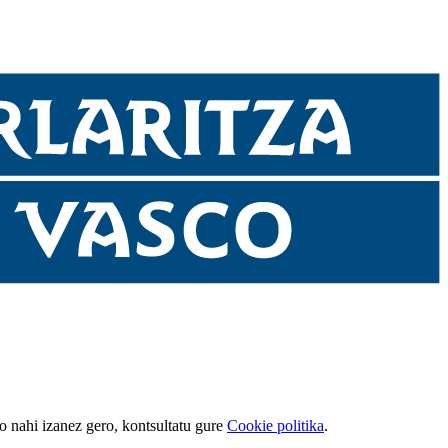
go nahi izanez gero, kontsultatu gure
Cookie politika
.