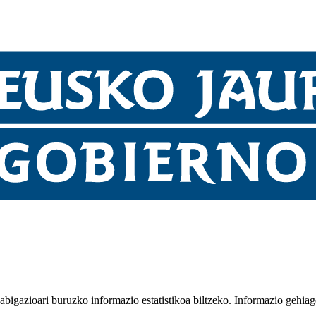
nabigazioari buruzko informazio estatistikoa biltzeko. Informazio gehia